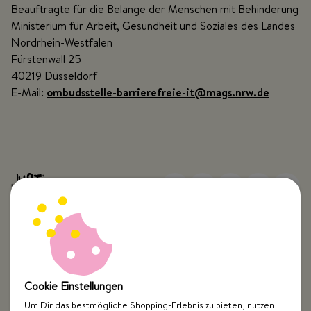
Beauftragte für die Belange der Menschen mit Behinderung
Ministerium für Arbeit, Gesundheit und Soziales des Landes
Nordrhein-Westfalen
Fürstenwall 25
40219 Düsseldorf
E-Mail:
ombudsstelle-barrierefreie-it@mags.nrw.de
Top Kategorien
Cookie Einstellungen
Just Spices
Um Dir das bestmögliche Shopping-Erlebnis zu bieten, nutzen