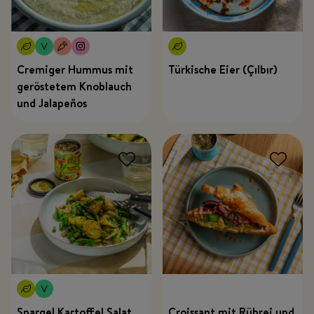
Cremiger Hummus mit
Türkische Eier (Çılbır)
geröstetem Knoblauch
und Jalapeños
Spargel Kartoffel Salat
Croissant mit Rührei und