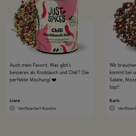
Auch mein Favorit. Was gibt's
Wir brauchen
besseres als Knoblauch und Chili!? Die
kommt bei uns
perfekte Mischung! ❤️
Salate, Mozz
top!!
Liane
Karin
Verifizierte/r Kund/in
Verifizier