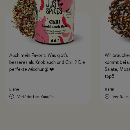
Auch mein Favorit. Was gibt's
Wir brauchen
besseres als Knoblauch und Chili!? Die
kommt bei uns
perfekte Mischung! ❤️
Salate, Mozz
top!!
Liane
Karin
Verifizierte/r Kund/in
Verifizier