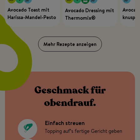
Avocado Toast mit
Avocado
Avocado Dressing mit
Harissa-Mandel-Pesto
knuspr
Thermomix®
Mehr Rezepte anzeigen
Geschmack für
obendrauf.
Einfach streuen
Topping auf’s fertige Gericht geben