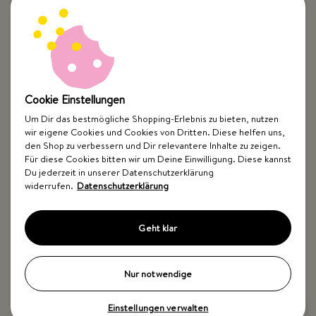
Passt das Avocado Topping nur zu Avocado?
Wie verwende ich das Avocado Topping?
Cookie Einstellungen
Was ist im Avocado Topping?
Um Dir das bestmögliche Shopping-Erlebnis zu bieten, nutzen
wir eigene Cookies und Cookies von Dritten. Diese helfen uns,
den Shop zu verbessern und Dir relevantere Inhalte zu zeigen.
Für diese Cookies bitten wir um Deine Einwilligung. Diese kannst
Wie lange ist das Avocado Topping haltbar?
Du jederzeit in unserer Datenschutzerklärung
widerrufen.
Datenschutzerklärung
Ist das Avocado Topping frei von Zusatzstoffen?
Geht klar
Ist das Avocado Topping vegan?
Nur notwendige
Einstellungen verwalten