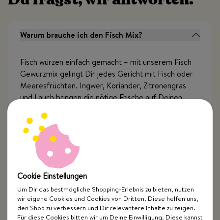
Warum brauche ich den Fisch Mix?
Fisch würzen einfach gemacht – mit unserem Fisch
Gewürzmix gelingt Dir jedes Gericht mit Fisch oder
Meeresfrüchten. Ingwer, Koriander, Zitronengras
und Lauch bringen die nötige Frische auf Deinen
Teller. Alles, was Du für ein würziges Fischgericht
brauchst – in einer Dose.
Passt der Fisch Mix nur zu Fisch?
Cookie Einstellungen
Um Dir das bestmögliche Shopping-Erlebnis zu bieten, nutzen
wir eigene Cookies und Cookies von Dritten. Diese helfen uns,
Wie verwende ich den Fisch Mix?
den Shop zu verbessern und Dir relevantere Inhalte zu zeigen.
Für diese Cookies bitten wir um Deine Einwilligung. Diese kannst