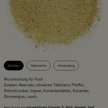
Zutaten
Nährwerte
Anwendung
Würzmischung für Fisch
Zutaten: Meersalz, schwarzer Tellicherry Pfeffer,
Rohrohrzucker, Ingwer, Korianderblätter, Koriander,
Zitronengras, Lauch.
Kann Spuren von
glutenhaltigem Getreide
,
Ei
,
Milch
,
Mandeln
,
Senf
,