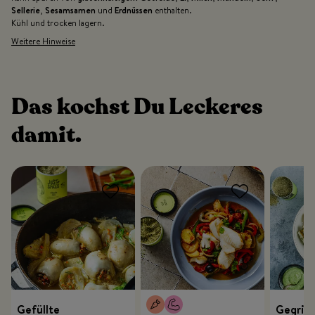
Sellerie
,
Sesamsamen
und
Erdnüssen
enthalten.
Kühl und trocken lagern.
Weitere Hinweise
Das kochst Du Leckeres
damit.
Gefüllte
Gegrill