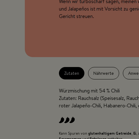
Wenn wir turboscharf sagen, meinen w
und Jalapeños ist mit Vorsicht zu gen
Gericht streuen.
Zutaten
Nährwerte
Anwe
Würzmischung mit 54 % Chili
Zutaten: Rauchsalz (Speisesalz, Rauch
roter Jalapeño-Chili, Habanero-Chili, 
Kann Spuren von
glutenhaltigem Getreide
,
Ei
,
Sesamsamen
und
Erdnüssen
enthalten.