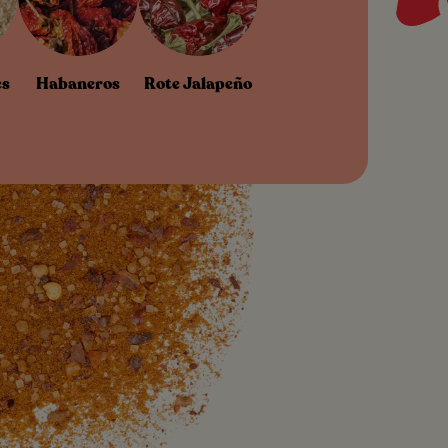
es
Habaneros
Rote Jalapeño