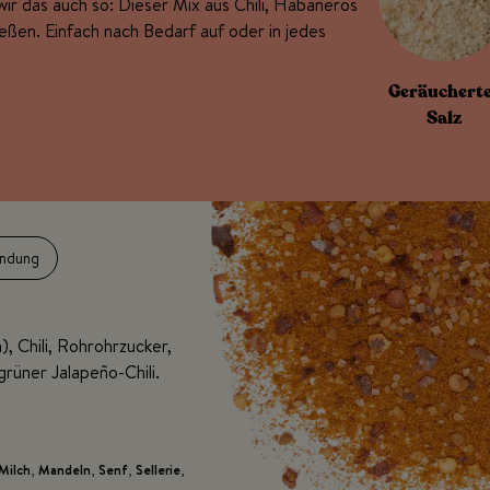
ir das auch so: Dieser Mix aus Chili, Habaneros
ießen. Einfach nach Bedarf auf oder in jedes
Geräuchert
Salz
ndung
), Chili, Rohrohrzucker,
grüner Jalapeño-Chili.
Milch
,
Mandeln
,
Senf
,
Sellerie
,