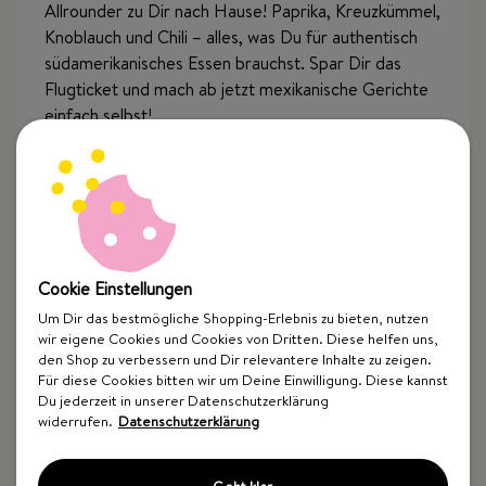
Allrounder zu Dir nach Hause! Paprika, Kreuzkümmel,
Knoblauch und Chili – alles, was Du für authentisch
südamerikanisches Essen brauchst. Spar Dir das
Flugticket und mach ab jetzt mexikanische Gerichte
einfach selbst!
Wozu passt der Mexican Allrounder?
Cookie Einstellungen
Wie verwende ich den Mexican Allrounder?
Um Dir das bestmögliche Shopping-Erlebnis zu bieten, nutzen
wir eigene Cookies und Cookies von Dritten. Diese helfen uns,
den Shop zu verbessern und Dir relevantere Inhalte zu zeigen.
Wie lange ist der Mexican Allrounder haltbar?
Für diese Cookies bitten wir um Deine Einwilligung. Diese kannst
Du jederzeit in unserer Datenschutzerklärung
widerrufen.
Datenschutzerklärung
Ist der Mexican Allrounder frei von
Zusatzstoffen?
Geht klar