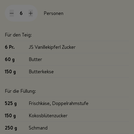
Personen
Für den Teig:
6 Pr
.
JS Vanillekipferl Zucker
60 g
Butter
150 g
Butterkekse
Für die Füllung:
525 g
Frischkäse, Doppelrahmstufe
150 g
Kokosblütenzucker
250 g
Schmand