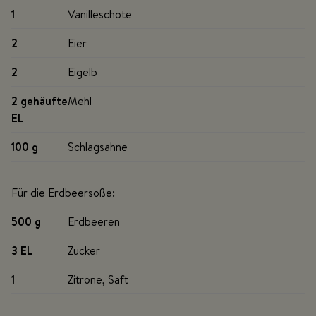
1
Vanilleschote
2
Eier
2
Eigelb
2 geh
äufte
Mehl
EL
100 g
Schlagsahne
Für die Erdbeersoße:
500 g
Erdbeeren
3 EL
Zucker
1
Zitrone, Saft