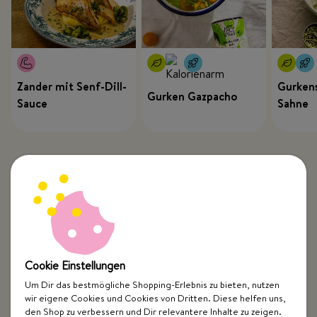
Zander mit Senf-Dill-
Gurkens
Gurken Gazpacho
Sauce
Sahne
Cookie Einstellungen
Um Dir das bestmögliche Shopping-Erlebnis zu bieten, nutzen
wir eigene Cookies und Cookies von Dritten. Diese helfen uns,
Top Kategorien
den Shop zu verbessern und Dir relevantere Inhalte zu zeigen.