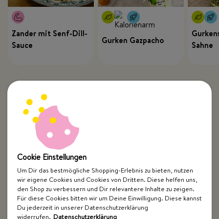
Zander mit Senf-Dill-
Gurkens
Gurken Gazpacho
Sauce
Sahne
Cookie Einstellungen
Um Dir das bestmögliche Shopping-Erlebnis zu bieten, nutzen
wir eigene Cookies und Cookies von Dritten. Diese helfen uns,
Top Kategorien
den Shop zu verbessern und Dir relevantere Inhalte zu zeigen.
Für diese Cookies bitten wir um Deine Einwilligung. Diese kannst
Just Spices
Du jederzeit in unserer Datenschutzerklärung
widerrufen.
Datenschutzerklärung