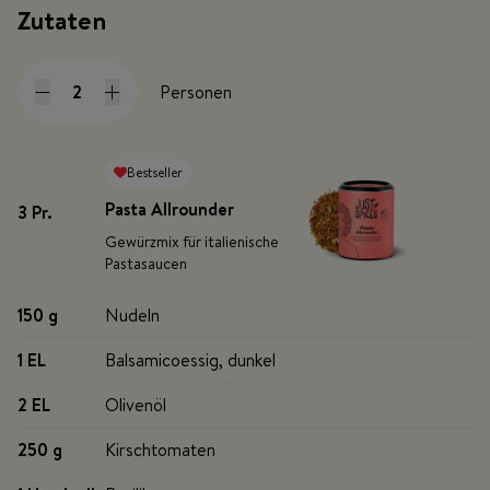
Zutaten
Personen
Bestseller
Pasta Allrounder
3 Pr
.
Gewürzmix für italienische
Pastasaucen
150 g
Nudeln
1 EL
Balsamicoessig, dunkel
2 EL
Olivenöl
250 g
Kirschtomaten