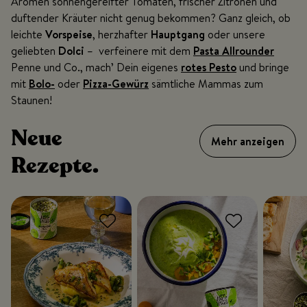
Aromen sonnengereifter Tomaten, frischer Zitronen und
duftender Kräuter nicht genug bekommen? Ganz gleich, ob
leichte
Vorspeise
, herzhafter
Hauptgang
oder unsere
geliebten
Dolci
–
verfeinere mit dem
Pasta Allrounder
Penne und Co., mach’ Dein eigenes
rotes Pesto
und bringe
mit
Bolo-
oder
Pizza-Gewürz
sämtliche Mammas zum
Staunen!
Neue
Mehr anzeigen
Rezepte.