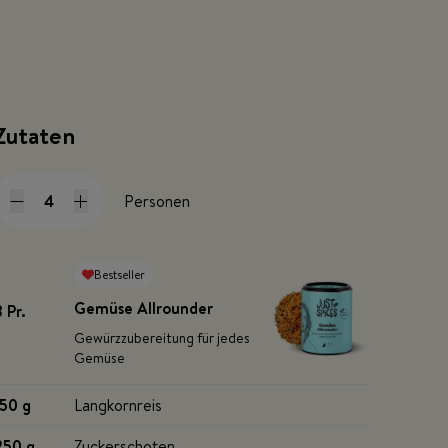
Zutaten
Personen
Bestseller
Gemüse Allrounder
3 Pr
.
Gewürzzubereitung für jedes
Gemüse
150 g
Langkornreis
250 g
Zuckerschoten