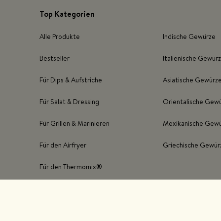
Top Kategorien
Alle Produkte
Indische Gewürze
Bestseller
Italienische Gewür
Für Dips & Aufstriche
Asiatische Gewürz
Für Salat & Dressing
Orientalische Gew
Für Grillen & Marinieren
Mexikanische Gew
Für den Airfryer
Griechische Gewür
Für den Thermomix®