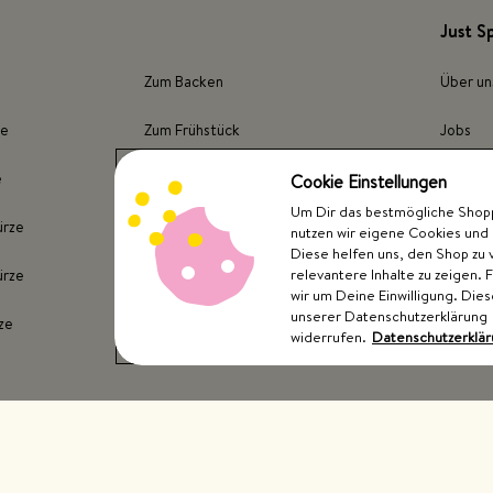
Just S
Zum Backen
Über un
ze
Zum Frühstück
Jobs
e
Für Fleisch
Presse
Cookie Einstellungen
Um Dir das bestmögliche Shoppi
ürze
Für Fisch
Store F
nutzen wir eigene Cookies und 
Diese helfen uns, den Shop zu 
relevantere Inhalte zu zeigen. 
ürze
Für Kartoffeln
wir um Deine Einwilligung. Dies
unserer Datenschutzerklärung
ze
Für Gemüse
widerrufen.
Datenschutzerklä