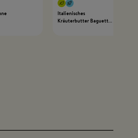
hne
Italienisches
Kräuterbutter Baguette
mit MEGGLE x Just
Spices Kräuterbutter