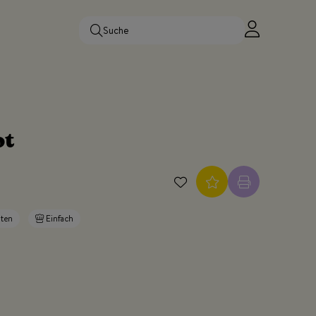
pt
uten
Einfach