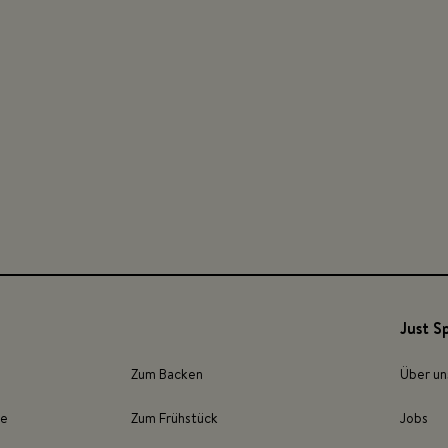
Just S
Zum Backen
Über un
ze
Zum Frühstück
Jobs