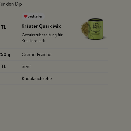
Für den Dip
Bestseller
Kräuter Quark Mix
1 TL
Gewürzzubereitung für
Kräuterquark
250 g
Crème Fraîche
1 TL
Senf
Knoblauchzehe