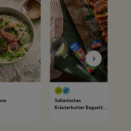
hne
Italienisches
Kräuterbutter Baguette
mit MEGGLE x Just
Spices Kräuterbutter