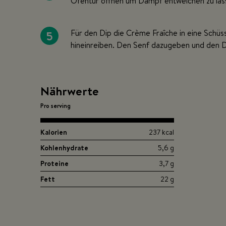
Ofentür öffnen um Dampf entweichen zu las
5
Für den Dip die Crème Fraîche in eine Schüs
hineinreiben. Den Senf dazugeben und den 
Nährwerte
Pro serving
Kalorien
237 kcal
Kohlenhydrate
5,6 g
Proteine
3,7 g
Fett
22 g