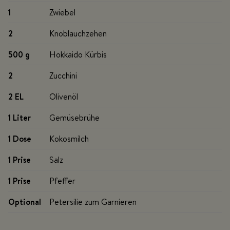
1
Zwiebel
2
Knoblauchzehen
500 g
Hokkaido Kürbis
2
Zucchini
2 EL
Olivenöl
1 Liter
Gemüsebrühe
1 Dose
Kokosmilch
1 Prise
Salz
1 Prise
Pfeffer
Optional
Petersilie zum Garnieren