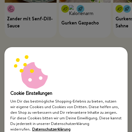
Zander mit Senf-Dill-
Gurkens
Gurken Gazpacho
Sauce
Sahne
Cookie Einstellungen
Um Dir das bestmögliche Shopping-Erlebnis zu bieten, nutzen
wir eigene Cookies und Cookies von Dritten. Diese helfen uns,
Top Kategorien
den Shop zu verbessern und Dir relevantere Inhalte zu zeigen.
Für diese Cookies bitten wir um Deine Einwilligung. Diese kannst
Just Spices
Du jederzeit in unserer Datenschutzerklärung
widerrufen.
Datenschutzerklärung