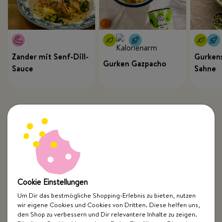
Zander mit Senf-Dill-
Gurkens
Gurken Gazpacho
Sauce
Sahne
Cookie Einstellungen
Um Dir das bestmögliche Shopping-Erlebnis zu bieten, nutzen
wir eigene Cookies und Cookies von Dritten. Diese helfen uns,
Top Kategorien
den Shop zu verbessern und Dir relevantere Inhalte zu zeigen.