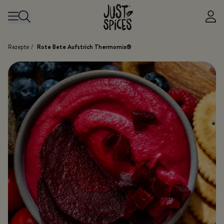
Zum Inhalt springen
Rezepte
/
Rote Bete Aufstrich Thermomix®