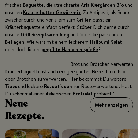
frisches
Baguette
, die streichzarte
Arla Kærgården Bio
und
unseren
Kräuterbutter Gewürzmix
. Zu Antipasti, als Snack
zwischendurch und vor allem zum
Grillen
passt ein
Kräuterbaguette einfach perfekt! Stöber Dich gerne durch
unsere
Grill Rezeptsammlung
und finde die passenden
Beilagen
. Wie wärs mit einem leckerem
Halloumi Salat
oder doch lieber
gegrillte Hähnchenspieße
?
Brot und Brötchen verwerten
Kräuterbaguette ist auch ein geeignetes Rezept, um Brot
oder Brötchen zu
verwerten
.
Hier
bekommst Du weitere
Tipps
und leckere
Rezeptideen
zur Resteverwertung. Hast
Du schonmal einen italienischen
Brotsalat
probiert?
Neue
Mehr anzeigen
Rezepte.