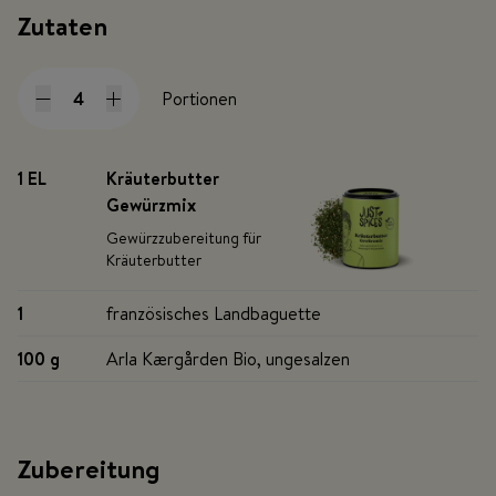
Zutaten
Portionen
1 EL
Kräuterbutter
Gewürzmix
Gewürzzubereitung für
Kräuterbutter
1
französisches Landbaguette
100 g
Arla Kærgården Bio, ungesalzen
Zubereitung