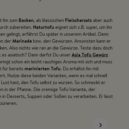
st ihn zum
Backen
, als klassischen
Fleischersatz
aber auch
urch zubereiten.
Naturtofu
eignet sich z.B. super, um ihn
en gelingt, erfährst Du später in unserem Artikel. Denn
von der
Marinade
bzw. den Gewürzen. Ansonsten kann er
cken. Also nichts wie ran an die Gewürze. Teste dazu doch
 es asiatisch? Dann darfst Du unser
Asia Tofu Gewürz
ringt schon ein leicht rauchiges Aroma mit sich und muss
t für bereits
marinierten Tofu
. Du erhältst ihn mit
rt. Nutze diese beiden Varianten, wenn es mal schnell
Lust hast, den Tofu selbst zu würzen. So schmeckt er
n in der Pfanne. Die cremige Tofu-Variante, der
hn in Desserts, Suppen oder Soßen zu verarbeiten. Er lässt
 pürieren.