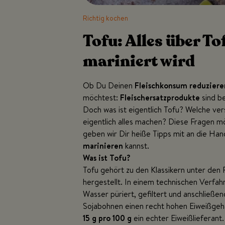
Richtig kochen
Tofu: Alles über To
mariniert wird
Ob Du Deinen
Fleischkonsum
reduziere
möchtest:
Fleischersatzprodukte
sind be
Doch was ist eigentlich Tofu? Welche v
eigentlich alles machen? Diese Fragen m
geben wir Dir heiße Tipps mit an die Han
marinieren
kannst.
Was ist Tofu?
Tofu gehört zu den Klassikern unter den
hergestellt. In einem technischen Verfa
Wasser püriert, gefiltert und anschließe
Sojabohnen einen recht hohen Eiweißgeha
15 g pro 100 g
ein echter Eiweißlieferant