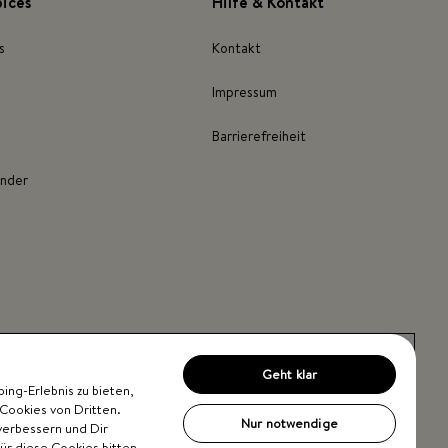
pices
Hilfe & Kontakt
s
Kontakt
Impressum
Barrierefreiheit
inder
Geht klar
ng-Erlebnis zu bieten,
Cookies von Dritten.
Nur notwendige
verbessern und Dir
Für diese Cookies bitten