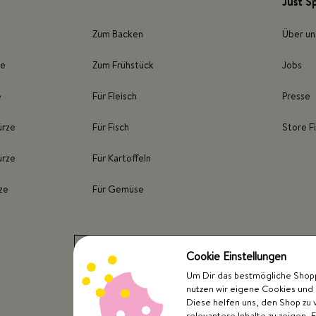
Just S
Zum Backen
Über un
ze
Zum Frühstück
Jobs
e
Für Fleisch
Presse
ürze
Für Fisch
Store F
ürze
Für Kartoffeln
ze
Für Gemüse
Cookie Einstellungen
Um Dir das bestmögliche Shoppi
nutzen wir eigene Cookies und 
Diese helfen uns, den Shop zu 
relevantere Inhalte zu zeigen. 