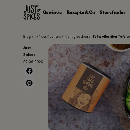
Zum Inhalt springen
Gewürze
Rezepte & Co
Storefinder
Blog
/
1 x 1 des Kochens
/
Richtig kochen
/
Tofu: Alles über Tofu un
Just
Spices
09.06.2020