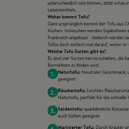
unterschiedlich sein können, bitte scha
Lebensmittels.
Woher kommt Tofu?
Ganz ursprünglich kommt der Tofu aus Chi
Küchen. Inzwischen werden Sojabohnen au
Frankreich angebaut - dadurch werden l
Tofus doch einfach mal darauf, woher e
Welche Tofu Sorten gibt es?
Es sind vier Sorten hervorzuheben, die b
Biomärkten zu finden sind:
1.
Naturtofu:
Neutraler Geschmack, u
geeignet
2.
Räuchertofu:
Leichtes Raucharoma 
Naturtofu, perfekt für die schnell
3.
Seidentofu:
quarkähnliche Konsiste
auch Soßen geeignet
Marinierter Tofu:
Durch Kräuter un