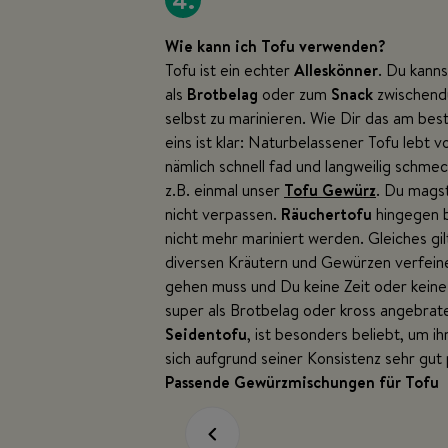
4.
Wie kann ich Tofu verwenden?
Tofu ist ein echter
Alleskönner
. Du kann
als
Brotbelag
oder zum
Snack
zwischend
selbst zu marinieren. Wie Dir das am best
eins ist klar: Naturbelassener Tofu lebt 
nämlich schnell fad und langweilig schme
z.B. einmal unser
Tofu Gewürz
. Du magst
nicht verpassen.
Räuchertofu
hingegen b
nicht mehr mariniert werden. Gleiches gil
diversen Kräutern und Gewürzen verfeine
gehen muss und Du keine Zeit oder keine 
super als Brotbelag oder kross angebrate
Seidentofu
, ist besonders beliebt, um i
sich aufgrund seiner Konsistenz sehr gut
Passende Gewürzmischungen für Tofu