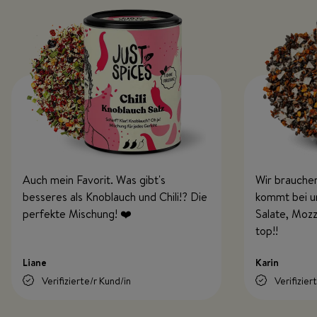
Auch mein Favorit. Was gibt's
Wir brauchen
besseres als Knoblauch und Chili!? Die
kommt bei uns
perfekte Mischung! ❤️
Salate, Mozz
top!!
Liane
Karin
Verifizierte/r Kund/in
Verifizier