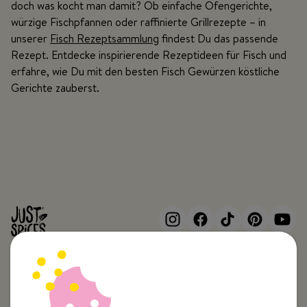
doch was kocht man damit? Ob einfache Ofengerichte,
würzige Fischpfannen oder raffinierte Grillrezepte – in
unserer
Fisch Rezeptsammlung
findest Du das passende
Rezept. Entdecke inspirierende Rezeptideen für Fisch und
erfahre, wie Du mit den besten Fisch Gewürzen köstliche
Gerichte zauberst.
Top Kategorien