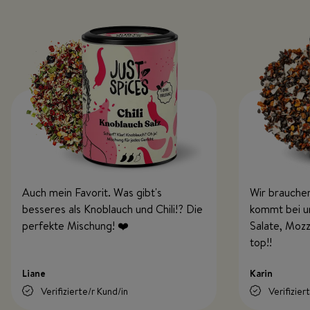
Auch mein Favorit. Was gibt's
Wir brauchen
besseres als Knoblauch und Chili!? Die
kommt bei uns
perfekte Mischung! ❤️
Salate, Mozz
top!!
Liane
Karin
Verifizierte/r Kund/in
Verifizier