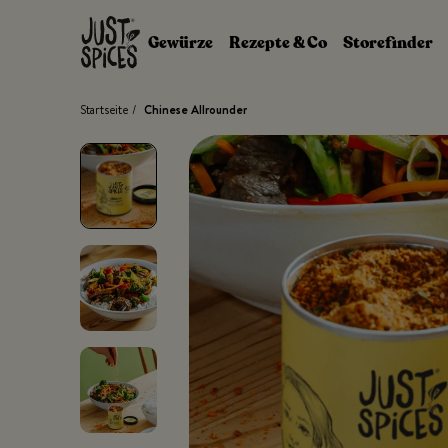
Zum Inhalt springen
Gewürze
Rezepte & Co
Storefinder
Startseite
/
Chinese Allrounder