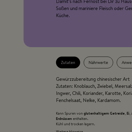
Damit’s nach Fernost bei Dir zu Hau
Soßen und mariniere Fleisch oder Ge
Küche.
Zutaten
Nährwerte
Anwe
Gewürzzubereitung chinesischer Art
Zutaten: Knoblauch, Zwiebel, Meersalz
Ingwer, Chili, Koriander, Karotte, Kori
Fenchelsaat, Nelke, Kardamom.
Kann Spuren von
glutenhaltigem Getreide
,
Ei
,
Erdnüssen
enthalten.
Kühl und trocken lagern.
Weitere Hinweise