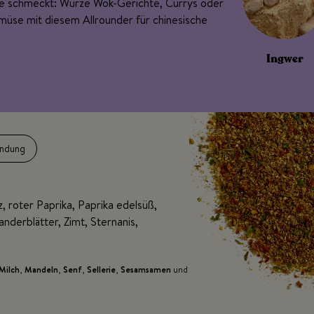
se schmeckt: Würze Wok-Gerichte, Currys oder
müse mit diesem Allrounder für chinesische
Ingwer
ndung
, roter Paprika, Paprika edelsüß,
anderblätter, Zimt, Sternanis,
Milch
,
Mandeln
,
Senf
,
Sellerie
,
Sesamsamen
und