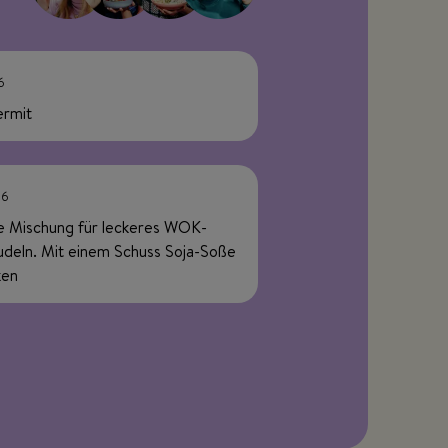
6
ermit
26
e Mischung für leckeres WOK-
eln. Mit einem Schuss Soja-Soße
ken