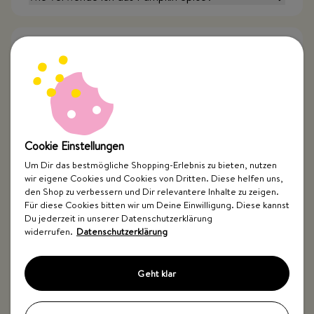
Wie lange ist das Pumpkin Spice haltbar?
Ist das Pumpkin Spice frei von Zusatzstoffen?
Cookie Einstellungen
Ist das Pumpkin Spice vegan?
Um Dir das bestmögliche Shopping-Erlebnis zu bieten, nutzen
wir eigene Cookies und Cookies von Dritten. Diese helfen uns,
den Shop zu verbessern und Dir relevantere Inhalte zu zeigen.
Ist das Pumpkin Spice frei von Gluten & Nüssen?
Für diese Cookies bitten wir um Deine Einwilligung. Diese kannst
Du jederzeit in unserer Datenschutzerklärung
widerrufen.
Datenschutzerklärung
Welche Gewürze sind in Pumpkin Spice?
Geht klar
Warum heißt es Pumpkin Spice? Ist in dem