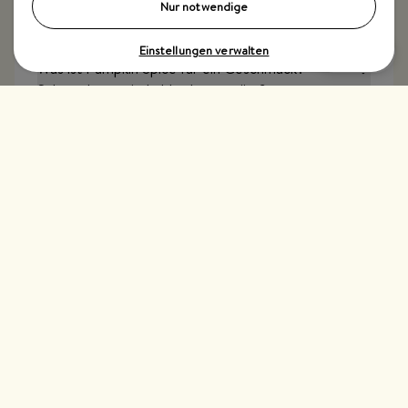
Gewürz Kürbis drin?
Nur notwendige
Einstellungen verwalten
Was ist Pumpkin Spice für ein Geschmack?
Schmeckt es wie Lebkuchengewürz?
Top Kategorien
Just Spices