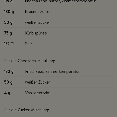
115 g
ungesalzene Butter, Zimmertemperatur
130 g
brauner Zucker
50 g
weißer Zucker
75 g
Kürbispüree
1/2 TL
Salz
Für die Cheesecake-Füllung:
170 g
Frischkäse, Zimmertemperatur
50 g
weißer Zucker
4 g
Vanilleextrakt
Für die Zucker-Mischung: