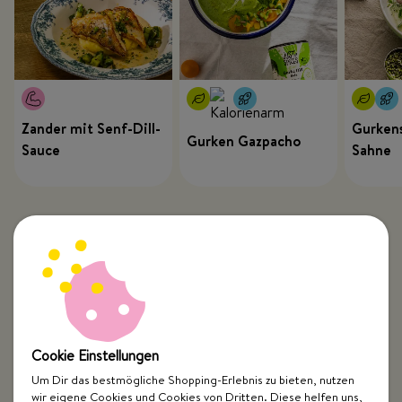
Zander mit Senf-Dill-
Gurkens
Gurken Gazpacho
Sauce
Sahne
Cookie Einstellungen
Um Dir das bestmögliche Shopping-Erlebnis zu bieten, nutzen
wir eigene Cookies und Cookies von Dritten. Diese helfen uns,
Top Kategorien