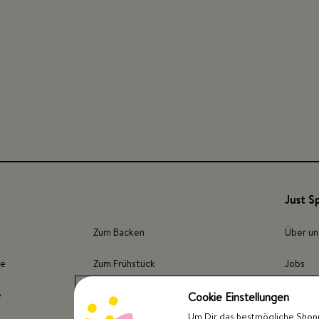
Just S
Zum Backen
Über un
ze
Zum Frühstück
Jobs
e
Für Fleisch
Presse
Cookie Einstellungen
Um Dir das bestmögliche Shoppi