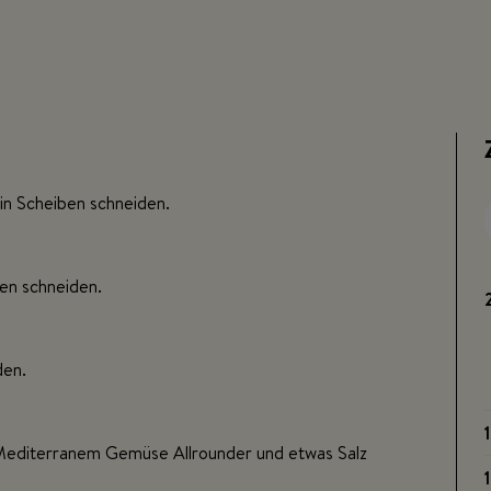
in Scheiben schneiden.
fen schneiden.
den.
1
 Mediterranem Gemüse Allrounder und etwas Salz
1