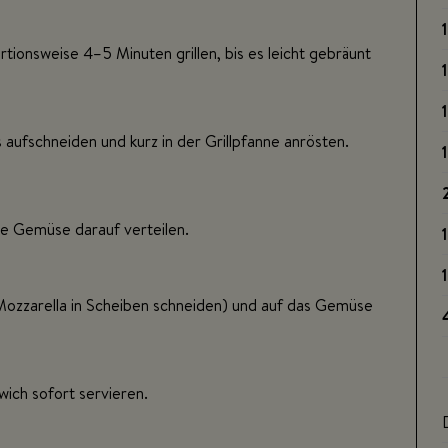
1
tionsweise 4–5 Minuten grillen, bis es leicht gebräunt
1
1
aufschneiden und kurz in der Grillpfanne anrösten.
1
te Gemüse darauf verteilen.
1
1
 Mozzarella in Scheiben schneiden) und auf das Gemüse
wich sofort servieren.