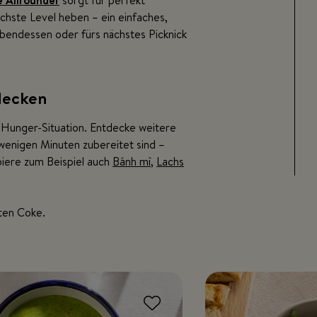
 Allrounder
sorgt für perfekt
hste Level heben – ein einfaches,
 Abendessen oder fürs nächstes Picknick
decken
 Hunger-Situation. Entdecke weitere
n wenigen Minuten zubereitet sind –
biere zum Beispiel auch
Bánh mì
,
Lachs
ten Coke.