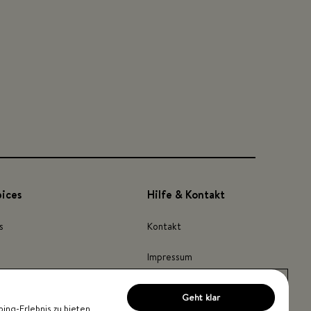
pices
Hilfe & Kontakt
s
Kontakt
Impressum
Barrierefreiheit
Geht klar
ng-Erlebnis zu bieten,