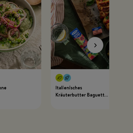
hne
Italienisches
Kräuterbutter Baguette
mit MEGGLE x Just
Spices Kräuterbutter