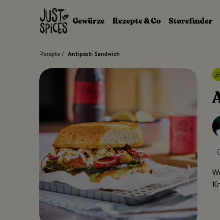
Zum Inhalt springen
Gewürze
Rezepte & Co
Storefinder
Rezepte
/
Antipasti Sandwich
A
Wü
Kr