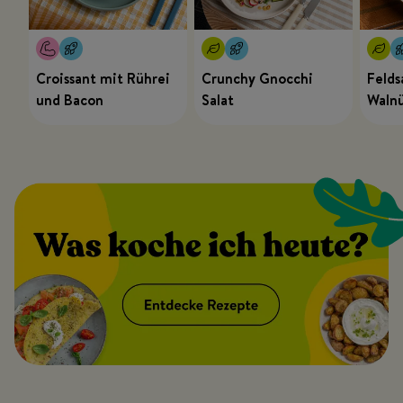
Croissant mit Rührei
Crunchy Gnocchi
Felds
und Bacon
Salat
Walnü