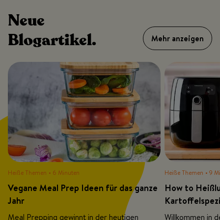
Neue
Blogartikel.
Mehr anzeigen
Heiße Themen
• 6 Minuten
Heiße Themen
• 9 M
Vegane Meal Prep Ideen für das ganze
How to Heißlu
Jahr
Kartoffelspez
Meal Prepping gewinnt in der heutigen
Willkommen in d