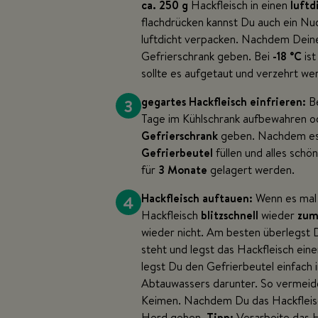
ca. 250 g
Hackfleisch in einen
luftd
flachdrücken kannst Du auch ein Nu
luftdicht verpacken. Nachdem Deine 
Gefrierschrank geben. Bei
-18 °C
ist
sollte es aufgetaut und verzehrt we
3
gegartes Hackfleisch einfrieren:
Be
Tage im Kühlschrank aufbewahren o
Gefrierschrank
geben. Nachdem es v
Gefrierbeutel
füllen und alles schö
für
3 Monate
gelagert werden.
4
Hackfleisch auftauen:
Wenn es mal 
Hackfleisch
blitzschnell
wieder
zum
wieder nicht. Am besten überlegst 
steht und legst das Hackfleisch ei
legst Du den Gefrierbeutel einfach i
Abtauwassers darunter. So vermeid
Keimen. Nachdem Du das Hackfleisch
Herd gehen.
Tipp:
Verarbeite das 