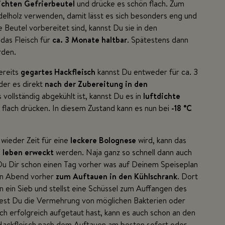
ichten Gefrierbeutel
und drücke es schön flach. Zum
delholz verwenden, damit lässt es sich besonders eng und
Beutel vorbereitet sind, kannst Du sie in den
 das Fleisch für
ca. 3 Monate haltbar
. Spätestens dann
rden.
reits
gegartes Hackfleisch
kannst Du entweder für ca. 3
der es direkt
nach der Zubereitung in den
ollständig abgekühlt ist, kannst Du es in
luftdichte
n flach drücken. In diesem Zustand kann es nun bei
-18 °C
wieder Zeit für eine
leckere Bolognese
wird, kann das
 leben erweckt
werden. Naja ganz so schnell dann auch
Du Dir schon einen Tag vorher was auf Deinem Speiseplan
nen Abend vorher
zum Auftauen in den Kühlschrank
. Dort
n ein Sieb und stellst eine Schüssel zum Auffangen des
est Du die Vermehrung von möglichen Bakterien oder
 erfolgreich aufgetaut hast, kann es auch schon an den
Hackfleisch nach dem Auftauen am besten sofort oder