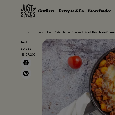
Zum Inhalt springen
Gewürze
Rezepte & Co
Storefinder
Blog
/
1 x 1 des Kochens
/
Richtig einfrieren
/
Hackfleisch einfrieren
Just
Spices
13.07.2021