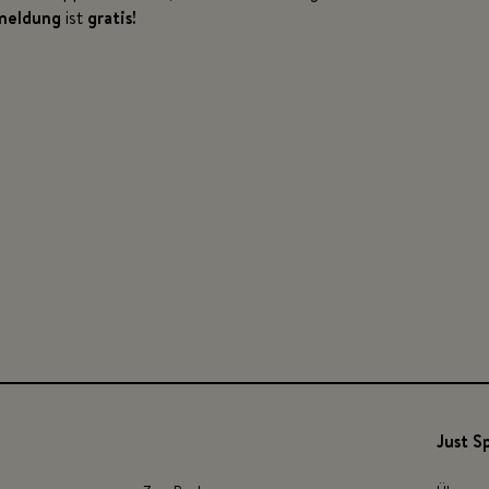
meldung
ist
gratis!
Just S