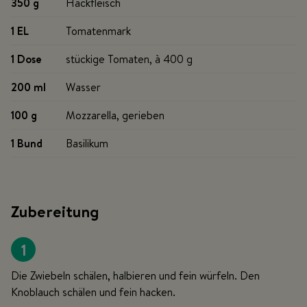
350 g
Hackfleisch
1 EL
Tomatenmark
1 Dose
stückige Tomaten, à 400 g
200 ml
Wasser
100 g
Mozzarella, gerieben
1 Bund
Basilikum
Zubereitung
1
Die Zwiebeln schälen, halbieren und fein würfeln. Den
Knoblauch schälen und fein hacken.