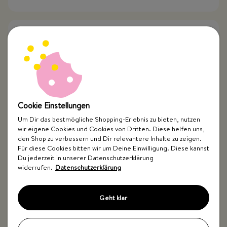
Wozu passt der Auflauf Allrounder?
Wie verwende ich den Auflauf Allrounder?
Cookie Einstellungen
Ist der Auflauf Allrounder auch für Kinder
geeignet?
Um Dir das bestmögliche Shopping-Erlebnis zu bieten, nutzen
wir eigene Cookies und Cookies von Dritten. Diese helfen uns,
den Shop zu verbessern und Dir relevantere Inhalte zu zeigen.
Für diese Cookies bitten wir um Deine Einwilligung. Diese kannst
Wie lange ist der Auflauf Allrounder haltbar?
Du jederzeit in unserer Datenschutzerklärung
widerrufen.
Datenschutzerklärung
Ist der Auflauf Allrounder frei von Zusatzstoffen?
Geht klar