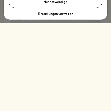
Ist der Auflauf Allrounder vegan?
Nur notwendige
Einstellungen verwalten
Ist der Auflauf Allrounder frei von Gluten &
Nüssen?
Top Kategorien
Just Spices