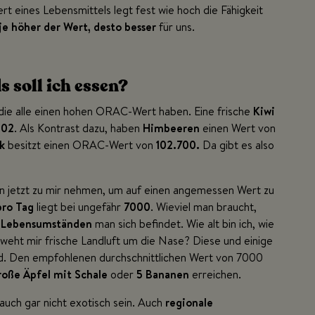
rt eines Lebensmittels legt fest wie hoch die Fähigkeit
je höher der Wert, desto besser
für uns.
s soll ich essen?
 die alle einen hohen ORAC-Wert haben. Eine frische
Kiwi
602
. Als Kontrast dazu, haben
Himbeeren
einen Wert von
k
besitzt einen ORAC-Wert von
102.700.
Da gibt es also
nn jetzt zu mir nehmen, um auf einen angemessen Wert zu
ro Tag
liegt bei ungefähr
7000
. Wieviel man braucht,
n
Lebensumständen
man sich befindet. Wie alt bin ich, wie
 weht mir frische Landluft um die Nase? Diese und einige
. Den empfohlenen durchschnittlichen Wert von 7000
roße Äpfel mit Schale
oder
5 Bananen
erreichen.
 auch gar nicht exotisch sein. Auch
regionale