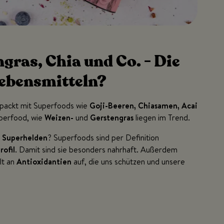
gras, Chia und Co. - Die
Lebensmitteln?
gepackt mit Superfoods wie
Goji-Beeren, Chiasamen, Acai
uperfood, wie
Weizen-
und
Gerstengras
liegen im Trend.
u
Superhelden
? Superfoods sind per Definition
ofil
. Damit sind sie besonders nahrhaft. Außerdem
lt an
Antioxidantien
auf, die uns schützen und unsere