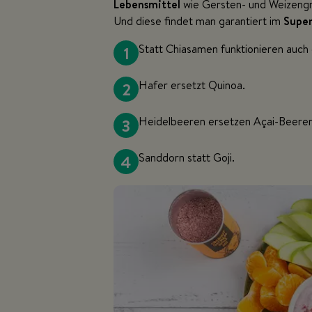
Lebensmittel
wie Gersten- und Weizengr
Und diese findet man garantiert im
Super
1
Statt Chiasamen funktionieren auch
2
Hafer ersetzt Quinoa.
3
Heidelbeeren ersetzen Açai-Beeren
4
Sanddorn statt Goji.