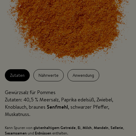
Zutaten
Nährwerte
Anwendung
Gewürzsalz für Pommes
Zutaten: 40,5 % Meersalz, Paprika edelsüß, Zwiebel,
Knoblauch, braunes
Senfmehl
, schwarzer Pfeffer,
Muskatnuss.
Kann Spuren von
glutenhaltigem Getreide
,
Ei
,
Milch
,
Mandeln
,
Sellerie
,
Sesamsamen
und
Erdnüssen
enthalten.