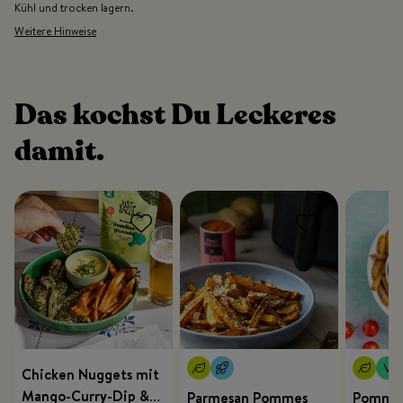
Kühl und trocken lagern.
Weitere Hinweise
Das kochst Du Leckeres
damit.
Chicken Nuggets mit
Mango-Curry-Dip &
Parmesan Pommes
Pommes