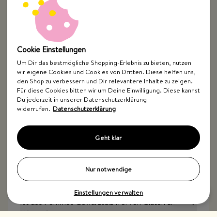
Wie haftet das Gewürz am besten an Pommes?
Cookie Einstellungen
Was ist im Pommes Gewürzsalz drin?
Um Dir das bestmögliche Shopping-Erlebnis zu bieten, nutzen
wir eigene Cookies und Cookies von Dritten. Diese helfen uns,
den Shop zu verbessern und Dir relevantere Inhalte zu zeigen.
Für diese Cookies bitten wir um Deine Einwilligung. Diese kannst
Wie lange ist das Pommes Gewürzsalz haltbar?
Du jederzeit in unserer Datenschutzerklärung
widerrufen.
Datenschutzerklärung
Ist das Pommes Gewürzsalz vegan?
Geht klar
Ist das Pommes Gewürzsalz vegan?
Nur notwendige
Einstellungen verwalten
Ist das Pommes Gewürzsalz frei von Gluten &
Nüssen?