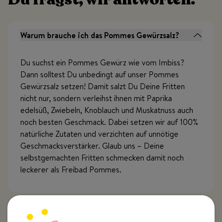
Warum brauche ich das Pommes Gewürzsalz?
Du suchst ein Pommes Gewürz wie vom Imbiss?
Dann solltest Du unbedingt auf unser Pommes
Gewürzsalz setzen! Damit salzt Du Deine Fritten
nicht nur, sondern verleihst ihnen mit Paprika
edelsüß, Zwiebeln, Knoblauch und Muskatnuss auch
noch besten Geschmack. Dabei setzen wir auf 100%
natürliche Zutaten und verzichten auf unnötige
Geschmacksverstärker. Glaub uns – Deine
selbstgemachten Fritten schmecken damit noch
leckerer als Freibad Pommes.
Passt das Pommes Gewürzsalz nur zu Pommes?