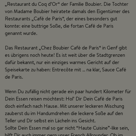
„Restaurant du Coq d’Or“ der Familie Boubier. Die Tochter
von Madame Boubier heiratete damals den Eigentümer des
Restaurants „Café de Paris“, der eines besonders gut
konnte: eine buttrige Soße, die fortan Café de Paris
genannt wurde.
Das Restaurant „Chez Boubier Café de Paris“ in Genf gibt
es übrigens noch heute! Es ist weit über die Stadtgrenzen
dafür bekannt, nur ein einziges warmes Gericht auf der
Speisekarte zu haben: Entrecôte mit … na klar, Sauce Café
de Paris.
Wenn Du zufällig nicht gerade ein paar hundert Kilometer für
Dein Essen reisen möchtest: Hol’ Dir Dein Café de Paris
doch einfach nach Hause. Mit unserer leckeren Mischung
zauberst du im Handumdrehen die leckere Soße auf den
Teller und Dir selbst ein Lächeln ins Gesicht.
Sollte Dein Essen mal so gar nicht “Haute Cuisine”-like sein,
hilft Dir auch immer gern unser French Allrounder. Ob im