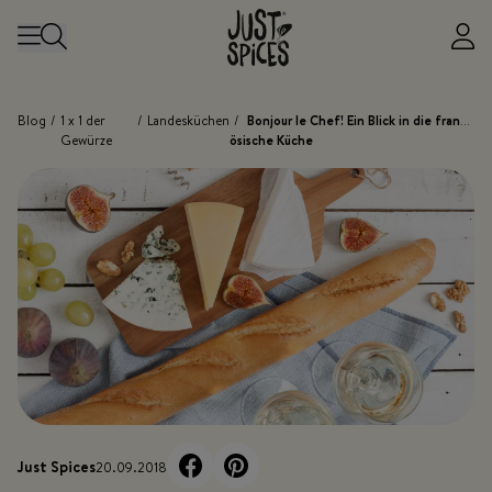
Zum Inhalt springen
Blog
/
1 x 1 der
/
Landesküchen
/
Bonjour le Chef! Ein Blick in die franz
Gewürze
ösische Küche
Just Spices
20.09.2018