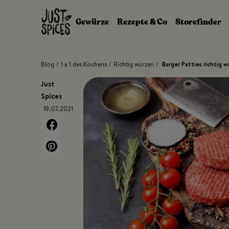
Zum Inhalt springen
Gewürze
Rezepte & Co
Storefinder
Blog
/
1 x 1 des Kochens
/
Richtig würzen
/
Burger Patties richtig 
Just
Spices
19.07.2021