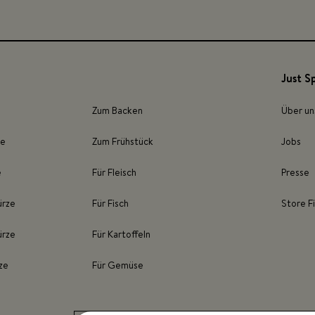
Just S
Zum Backen
Über un
ze
Zum Frühstück
Jobs
e
Für Fleisch
Presse
ürze
Für Fisch
Store F
ürze
Für Kartoffeln
ze
Für Gemüse