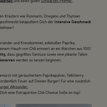
Meersalz
und einen guten
Schwarzen Pfeffer.
nen Kräutern wie Rosmarin, Oregano und Thymian
geschmeckt katapultiert Dich der
intensive Geschmack
ttelmeer!
riander und Kreuzkümmel, edelsüßer Paprika,
inem Hauch von Chili erinnert an ein Märchen aus 1001
tty,
dazu gegrilltes Gemüse sowie eine pikante Tahini-
ksnerven
werden zu tanzen beginnen.
gewürzt mit geräuchertem Paprikapulver, Tellicherry
ordentlich Feuer auf Deinen Burger! Für eine zusätzlich
urger Allrounder.
 Dich eine Extraportion Chili Cheese Soße on top!