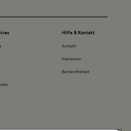
pices
Hilfe & Kontakt
s
Kontakt
Impressum
Barrierefreiheit
inder