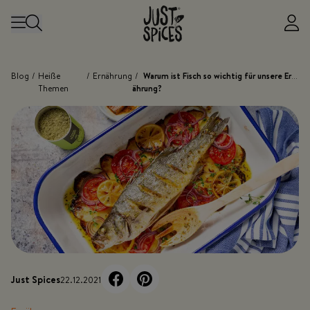
Zum Inhalt springen
Blog
/
Heiße
/
Ernährung
/
Warum ist Fisch so wichtig für unsere Ern
Themen
ährung?
Just Spices
22.12.2021