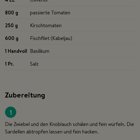
800 g
passierte Tomaten
250 g
Kirschtomaten
600 g
Fischfilet (Kabeljau)
1 Handvoll
Basilikum
1 Pr
.
Salz
Zubereitung
1
Die Zwiebel und den Knoblauch schälen und fein würfeln. Die
Sardellen abtropfen lassen und fein hacken.