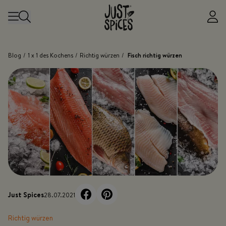
Zum Inhalt springen
Blog
/
1 x 1 des Kochens
/
Richtig würzen
/
Fisch richtig würzen
Just Spices
28.07.2021
Richtig würzen