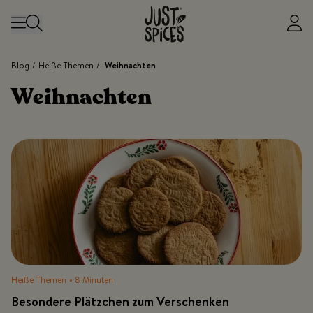
Zum Inhalt springen
Blog
/
Heiße Themen
/
Weihnachten
Weihnachten
Heiße Themen
• 8 Minuten
Besondere Plätzchen zum Verschenken