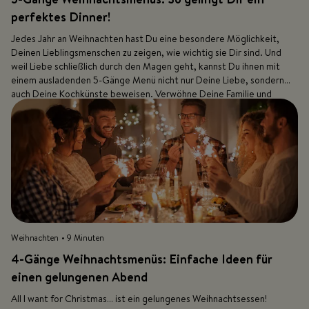
perfektes Dinner!
Jedes Jahr an Weihnachten hast Du eine besondere Möglichkeit,
Deinen Lieblingsmenschen zu zeigen, wie wichtig sie Dir sind. Und
weil Liebe schließlich durch den Magen geht, kannst Du ihnen mit
einem ausladenden 5-Gänge Menü nicht nur Deine Liebe, sondern
auch Deine Kochkünste beweisen. Verwöhne Deine Familie und
Freunde doch dieses Jahr mal mit einem 5-Gänge Weihnachtsmenü,
anstelle wieder wie schon die letzten 100 Jahre den gleichen
Weihnachtsbraten mit Knödeln zu verdrücken. Aber wie soll das
gehen?
Weihnachten
• 9 Minuten
4-Gänge Weihnachtsmenüs: Einfache Ideen für
einen gelungenen Abend
All I want for Christmas… ist ein gelungenes Weihnachtsessen!