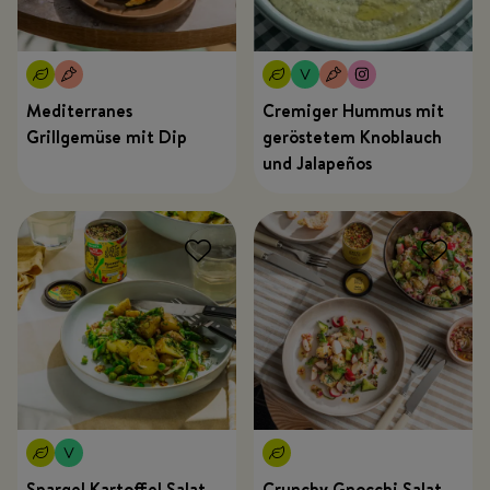
Mediterranes
Cremiger Hummus mit
Grillgemüse mit Dip
geröstetem Knoblauch
und Jalapeños
Spargel Kartoffel Salat
Crunchy Gnocchi Salat