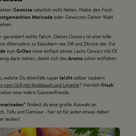
fekten
Gewürze
natürlich nicht fehlen. Reibe den Fisch
lbstgemachten Marinade
oder Gewürzen Deiner Wahl
ziehen.
 garantiert nichts falsch. Dieses Gewürz ist eine tolle
e Alternative zu Klassikern wie Dill und Zitrone dar. Für
ade
zum
Grillen
mixe einfach etwas Lachs Gewürz mit Öl
enig darin ziehen, damit sich das
Aroma
schön entfalten
en, welche Du ebenfalls super
leicht
selber zaubern
s vom Grill mit Knoblauch und Limette
? Herrlich
frisch
ination eine wahre Gaumenfreude.
llmarinaden
” findest du eine große Auswahl an
isch, Tofu und Gemüse - hier ist für jeden etwas dabei!
er lecken!