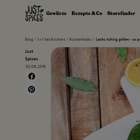
Zum Inhalt springen
Gewürze
Rezepte & Co
Storefinder
Blog
/
1 x 1 des Kochens
/
Küchenhacks
/
Lachs richtig grillen - so 
Just
Spices
30.08.2018