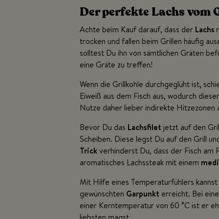
Der perfekte Lachs vom G
Achte beim Kauf darauf, dass der
Lachs
n
trocken und fallen beim Grillen häufig au
solltest Du ihn von sämtlichen Gräten bef
eine Gräte zu treffen!
Wenn die Grillkohle durchgeglüht ist, schie
Eiweiß aus dem Fisch aus, wodurch dieser
Nutze daher lieber indirekte Hitzezonen 
Bevor Du das
Lachsfilet
jetzt auf den Gri
Scheiben. Diese legst Du auf den Grill un
Trick
verhinderst Du, dass der Fisch am 
aromatisches Lachssteak mit einem
medi
Mit Hilfe eines Temperaturfühlers kannst
gewünschten
Garpunkt
erreicht. Bei ein
einer Kerntemperatur von 60 °C ist er eh
liebsten magst.