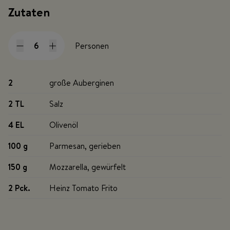
Zutaten
Personen
2
große Auberginen
2 TL
Salz
4 EL
Olivenöl
100 g
Parmesan, gerieben
150 g
Mozzarella, gewürfelt
2 Pck
.
Heinz Tomato Frito