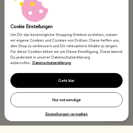
Cookie Einstellungen
Um Dir das bestmögliche Shopping-Erlebnis zu bieten, nutzen
wir eigene Cookies und Cookies von Dritten. Diese helfen uns,
Top Kategorien
den Shop zu verbessern und Dir relevantere Inhalte zu zeigen.
Für diese Cookies bitten wir um Deine Einwilligung. Diese kannst
Just Spices
Du jederzeit in unserer Datenschutzerklärung
widerrufen.
Datenschutzerklärung
Hilfe & Kontakt
Geht klar
Nur notwendige
Einstellungen verwalten
Impressum
AGB
Widerrufsbelehrung
Datenschutz
Barrierefreiheit