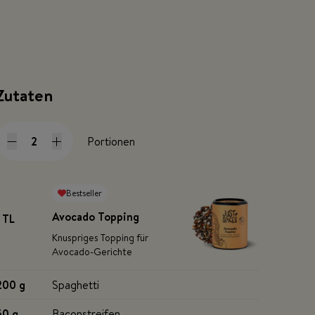
Zutaten
Portionen
Bestseller
Avocado Topping
1 TL
Knuspriges Topping für
Avocado-Gerichte
200 g
Spaghetti
50 g
Baconstreifen