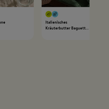
hne
Italienisches
Kräuterbutter Baguette
mit MEGGLE x Just
Spices Kräuterbutter