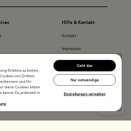
pices
Hilfe & Kontakt
s
Kontakt
Impressum
Barrierefreiheit
Geht klar
ng-Erlebnis zu bieten,
inder
Cookies von Dritten.
Nur notwendige
verbessern und Dir
Für diese Cookies bitten
e kannst Du jederzeit in
Einstellungen verwalten
rung