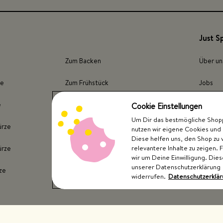
Just S
Zum Backen
Über un
ze
Zum Frühstück
Jobs
e
Für Fleisch
Presse
Cookie Einstellungen
Um Dir das bestmögliche Shoppi
ürze
Für Fisch
Store F
nutzen wir eigene Cookies und 
Diese helfen uns, den Shop zu 
relevantere Inhalte zu zeigen. 
ürze
Für Kartoffeln
wir um Deine Einwilligung. Dies
unserer Datenschutzerklärung
ze
Für Gemüse
widerrufen.
Datenschutzerklä