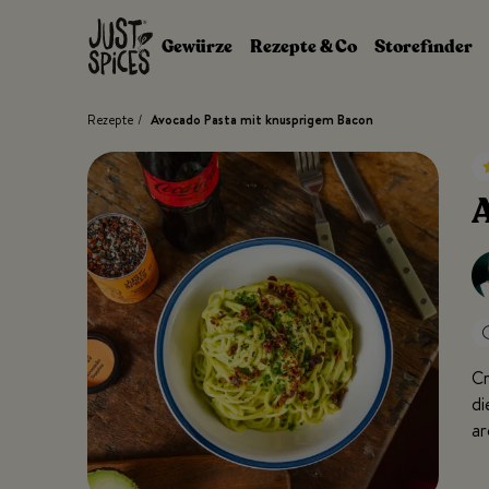
Zum Inhalt springen
Gewürze
Rezepte & Co
Storefinder
Rezepte
/
Avocado Pasta mit knusprigem Bacon
Cr
di
ar