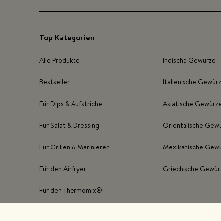
Top Kategorien
Alle Produkte
Indische Gewürze
Bestseller
Italienische Gewür
Für Dips & Aufstriche
Asiatische Gewürz
Für Salat & Dressing
Orientalische Gew
Für Grillen & Marinieren
Mexikanische Gew
Für den Airfryer
Griechische Gewür
Für den Thermomix®