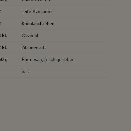
2
reife Avocados
2
Knoblauchzehen
3 EL
Olivenöl
2 EL
Zitronensaft
50 g
Parmesan, frisch gerieben
Salz