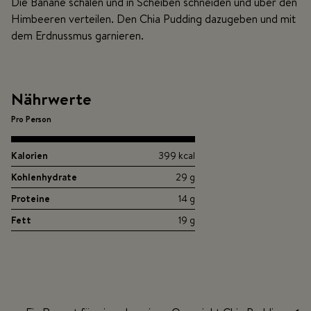
Die Banane schälen und in Scheiben schneiden und über den
Himbeeren verteilen. Den Chia Pudding dazugeben und mit
dem Erdnussmus garnieren.
Nährwerte
Pro Person
Kalorien
399 kcal
Kohlenhydrate
29 g
Proteine
14 g
Fett
19 g