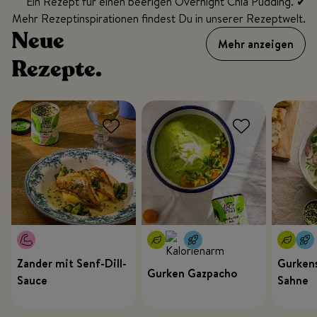
Ein Rezept für einen beerigen Overnight Chia Pudding. ✔
Mehr Rezeptinspirationen findest Du in unserer Rezeptwelt.
Neue
Mehr anzeigen
Rezepte.
Zander mit Senf-Dill-
Gurkens
Gurken Gazpacho
Sauce
Sahne