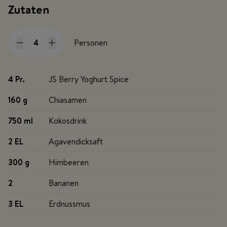
Zutaten
Personen
4 Pr
.
JS Berry Yoghurt Spice
160 g
Chiasamen
750 ml
Kokosdrink
2 EL
Agavendicksaft
300 g
Himbeeren
2
Bananen
3 EL
Erdnussmus