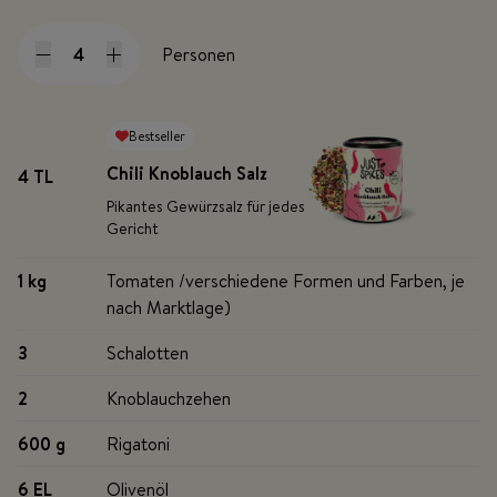
Personen
Bestseller
Chili Knoblauch Salz
4 TL
Pikantes Gewürzsalz für jedes
Gericht
1 kg
Tomaten /verschiedene Formen und Farben, je
nach Marktlage)
3
Schalotten
2
Knoblauchzehen
600 g
Rigatoni
6 EL
Olivenöl