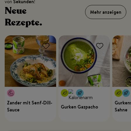
von
Sekunden
!
Neue
Mehr anzeigen
Rezepte.
Zander mit Senf-Dill-
Gurkens
Gurken Gazpacho
Sauce
Sahne