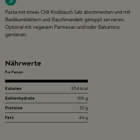
5
Pasta mit etwas Chili Knoblauch Salz abschmecken und mit
Basilikumblättern und Rauchmandeln getoppt servieren.
Optional mit veganem Parmesan und/oder Balsamico
garnieren.
Nährwerte
Pro Person
Kalorien
954 kcal
Kohlenhydrate
106 g
Proteine
32 g
Fett
44 g