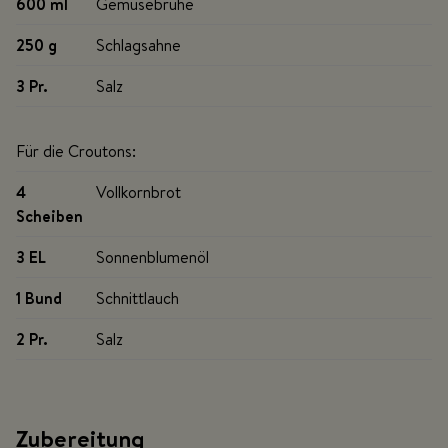
600 ml
Gemüsebrühe
250 g
Schlagsahne
3 Pr
.
Salz
Für die Croutons:
4
Vollkornbrot
Scheiben
3 EL
Sonnenblumenöl
1 Bund
Schnittlauch
2 Pr
.
Salz
Zubereitung