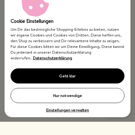
Cookie Einstellungen
Um Dir das bestmögliche Shopping-Erlebnis zu bieten, nutzen
wir eigene Cookies und Cookies von Dritten. Diese helfen uns,
Top Kategorien
den Shop zu verbessern und Dir relevantere Inhalte zu zeigen.
Für diese Cookies bitten wir um Deine Einwilligung. Diese kannst
Just Spices
Du jederzeit in unserer Datenschutzerklärung
widerrufen.
Datenschutzerklärung
Hilfe & Kontakt
Geht klar
Nur notwendige
Einstellungen verwalten
Impressum
AGB
Widerrufsbelehrung
Datenschutz
Barrierefreiheit