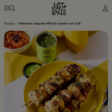
Zum Inhalt springen
Rezepte
/
Hähnchen-Jalapeño-Pfirsich-Spieße vom Grill