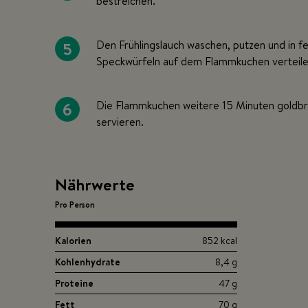
bestreichen.
5
Den Frühlingslauch waschen, putzen und in f
Speckwürfeln auf dem Flammkuchen verteile
6
Die Flammkuchen weitere 15 Minuten goldbr
servieren.
Nährwerte
Pro Person
Kalorien
852 kcal
Kohlenhydrate
8,4 g
Proteine
47 g
Fett
70 g