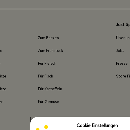
Just S
Zum Backen
Über un
ze
Zum Frühstück
Jobs
e
Für Fleisch
Presse
ürze
Für Fisch
Store F
ürze
Für Kartoffeln
ze
Für Gemüse
Cookie Einstellungen