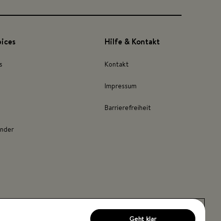
pices
Hilfe & Kontakt
s
Kontakt
Impressum
Barrierefreiheit
inder
Geht klar