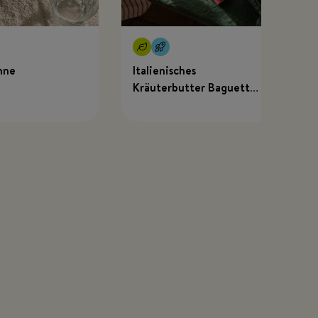
hne
Italienisches
Kräuterbutter Baguette
mit MEGGLE x Just
Spices Kräuterbutter