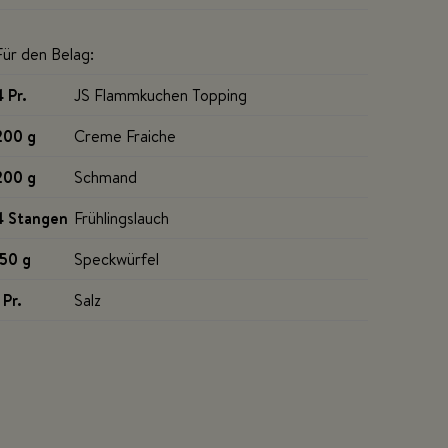
Für den Belag:
4 Pr
.
JS Flammkuchen Topping
200 g
Creme Fraiche
200 g
Schmand
4 Stangen
Frühlingslauch
150 g
Speckwürfel
 Pr
.
Salz