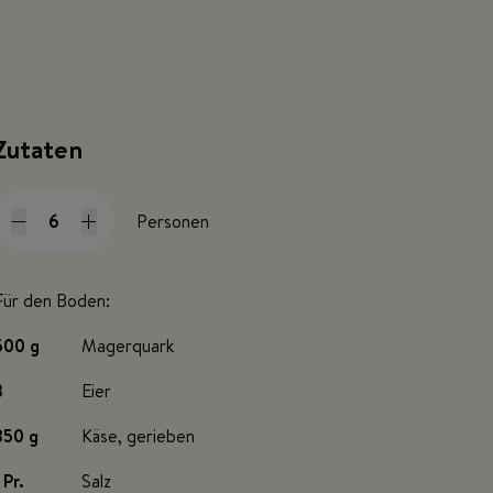
Zutaten
Personen
Für den Boden:
500 g
Magerquark
8
Eier
350 g
Käse, gerieben
 Pr
.
Salz