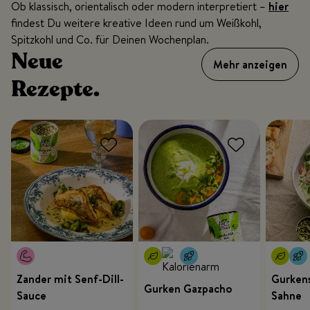
Ob klassisch, orientalisch oder modern interpretiert –
hier
findest Du weitere kreative Ideen rund um Weißkohl,
Spitzkohl und Co. für Deinen Wochenplan.
Neue
Mehr anzeigen
Rezepte.
Zander mit Senf-Dill-
Gurkens
Gurken Gazpacho
Sauce
Sahne