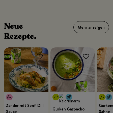
Neue
Mehr anzeigen
Rezepte.
Zander mit Senf-Dill-
Gurkens
Gurken Gazpacho
Sauce
Sahne