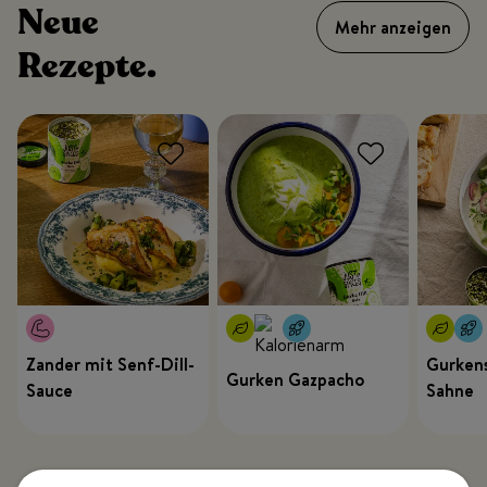
Neue
Mehr anzeigen
Rezepte.
Zander mit Senf-Dill-
Gurkens
Gurken Gazpacho
Sauce
Sahne