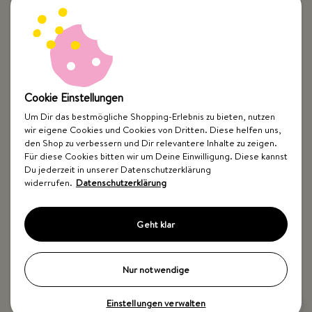
Cookie Einstellungen
Um Dir das bestmögliche Shopping-Erlebnis zu bieten, nutzen
wir eigene Cookies und Cookies von Dritten. Diese helfen uns,
Top Kategorien
den Shop zu verbessern und Dir relevantere Inhalte zu zeigen.
Für diese Cookies bitten wir um Deine Einwilligung. Diese kannst
Just Spices
Du jederzeit in unserer Datenschutzerklärung
widerrufen.
Datenschutzerklärung
Hilfe & Kontakt
Geht klar
Nur notwendige
Einstellungen verwalten
Impressum
AGB
Widerrufsbelehrung
Datenschutz
Barrierefreiheit