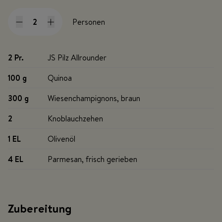
Personen
2 Pr
.
JS Pilz Allrounder
100 g
Quinoa
300 g
Wiesenchampignons, braun
2
Knoblauchzehen
1 EL
Olivenöl
4 EL
Parmesan, frisch gerieben
Zubereitung