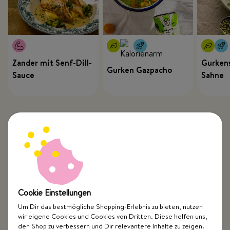
Zander mit Senf-Dill-
Gurkens
Gurken Gazpacho
Sauce
Sahne
Cookie Einstellungen
Um Dir das bestmögliche Shopping-Erlebnis zu bieten, nutzen
wir eigene Cookies und Cookies von Dritten. Diese helfen uns,
Top Kategorien
den Shop zu verbessern und Dir relevantere Inhalte zu zeigen.