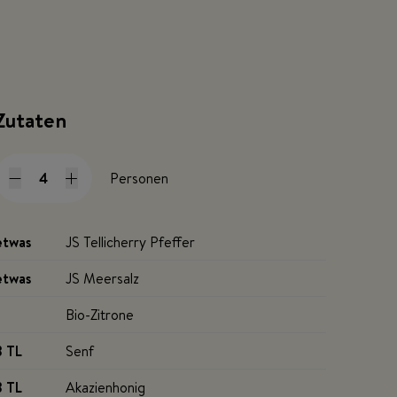
Zutaten
Personen
etwas
JS Tellicherry Pfeffer
etwas
JS Meersalz
Bio-Zitrone
3 TL
Senf
3 TL
Akazienhonig