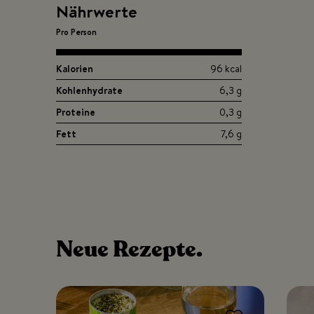
Nährwerte
Pro Person
Kalorien
96 kcal
Kohlenhydrate
6,3 g
Proteine
0,3 g
Fett
7,6 g
Neue
Rezepte.