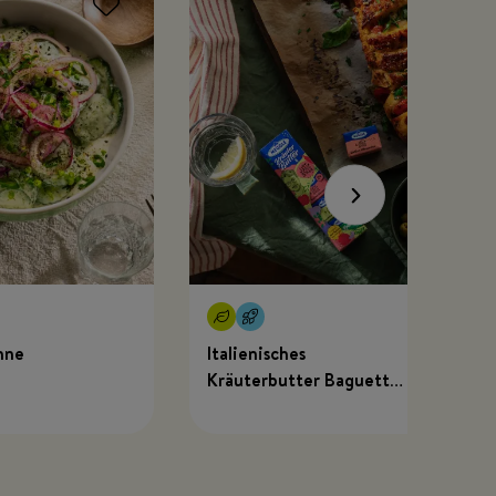
hne
Italienisches
Kräuterbutter Baguette
mit MEGGLE x Just
Spices Kräuterbutter