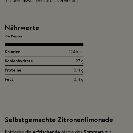
mit den Eiswürfeln sofort servieren.
Nährwerte
Pro Person
Kalorien
124 kcal
Kohlenhydrate
27 g
Proteine
0,4 g
Fett
0,4 g
Selbstgemachte Zitronenlimonade
Entdecke die
erfrischende
Magie des
Sommers
mit